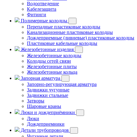
Водоотведение
Кабелезащита
Фитинги
Полимерные колодцы
Перепадные пластиковые колодцы
Канализационные пластиковые колодцы
Дождеприемные (ливневые) пластиковые колодцы
Пластиковые кабельные колодцы
Железобетонные изделия
Железобетонные колодцы
Колодцы сетей связи
Железобетонные плиты
Железобетонные кольца
Запорная арматура
Запорно-регулирующая арматура
Задвижки чугунные
Задвижки стальные
Затворы
Шаровые краны
Люки и дождеприёмники
Люки
Дождеприемники
Детали трубопроводов
Чугунные детали