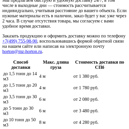
Мы предлагаем быструю и удобную доставку 24/7, в том
числе в выходные дни — стоимость рассчитывается
индивидуально, учитывая расстояние до вашего объекта. Если
нужные материалы есть в наличии, заказ будет у вас уже через
2 часа. В случае отсутствия товара, мы согласуем с вами
удобное время доставки.
Заказать продукцию и оформить доставку можно по телефону
+7(499) 755-98-90
, воспользовавшись формой обратной связи
на нашем сайте или написав на электронную почту
horton@mz-horton.ru
.
Способ
Макс. длина
Стоимость доставки по
доставки
груза
СПб
до 1,5 тонн до 14
4 м
от 1 380 руб.
м3
до 1,5 тонн до 20
4 м
от 1 780 руб.
м3
до 3,5 тонн до 30
6 м
от 2 080 руб.
м3
до 5 тонн до 30
6 м
от 3 480 руб.
м3
до 10 тонн до 50
8 м
от 4 280 руб.
м3