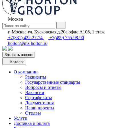
Москва
г. Москва ул. Кусковская д.20а офис А106, 1 этаж
+7(831) 422-27-74
+7(499) 755-98-90
horton@mz-horton.ru
Заказать звонок
Каталог
О компании
Реквизиты
Государственные стандарты
Вопросы и ответы
Вакансии
Сертификаты
Документация
Наши проекты
Отзывы
Услуги
Доставка и оплата