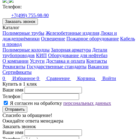
Телефон:
+7(499) 755-98-90
Заказать звонок
Каталог
Полимерные трубы
Железобетонные изделия
Люки и
дождеприёмники
Освещение
Пожарное оборудование
Кабель
и провод
Полимерные колодцы
Запорная арматура
Детали
трубопроводов
КИП
Оборудование для нефтебаз
О компании
Услуги
Доставка и оплата
Контакты
Реквизиты
Государственные стандарты
Вакансии
Сертификаты
0
Избранное
0
Сравнение
Корзина
Войти
Купить в 1 клик
Ваше имя
Телефон
Я согласен на обработку
персональных данных
Отправить
Спасибо за обращение!
Ожидайте ответа менеджера
Заказать звонок
Ваше имя
Телефон