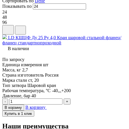
Сортировать по
Цене
Показывать по
24
48
96
LD КШЦФ Ду 25 Ру 4,0 Кран шаровой стальной фланец/
фланец стандартнопроходной
В наличии
По запросу
Единица измерения
шт
Масса, кг
2,7
Страна изготовитель
Россия
Марка стали
ст, 20
Тип затвора
Шаровой кран
Рабочая температура, °С
-40,,,+200
Давление, бар
40
-
+
В корзину
В корзину
Купить в 1 клик
Наши преимущества