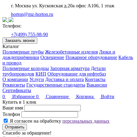
г. Москва ул. Кусковская д.20а офис А106, 1 этаж
horton@mz-horton.ru
Телефон:
+7(499) 755-98-90
Заказать звонок
Каталог
Полимерные трубы
Железобетонные изделия
Люки и
дождеприёмники
Освещение
Пожарное оборудование
Кабель
и провод
Полимерные колодцы
Запорная арматура
Детали
трубопроводов
КИП
Оборудование для нефтебаз
О компании
Услуги
Доставка и оплата
Контакты
Реквизиты
Государственные стандарты
Вакансии
Сертификаты
0
Избранное
0
Сравнение
Корзина
Войти
Купить в 1 клик
Ваше имя
Телефон
Я согласен на обработку
персональных данных
Отправить
Спасибо за обращение!