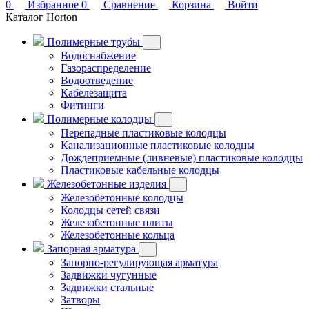
0
Избранное
0
Сравнение
Корзина
Войти
Каталог Horton
Полимерные трубы
Водоснабжение
Газораспределение
Водоотведение
Кабелезащита
Фитинги
Полимерные колодцы
Перепадные пластиковые колодцы
Канализационные пластиковые колодцы
Дождеприемные (ливневые) пластиковые колодцы
Пластиковые кабельные колодцы
Железобетонные изделия
Железобетонные колодцы
Колодцы сетей связи
Железобетонные плиты
Железобетонные кольца
Запорная арматура
Запорно-регулирующая арматура
Задвижки чугунные
Задвижки стальные
Затворы