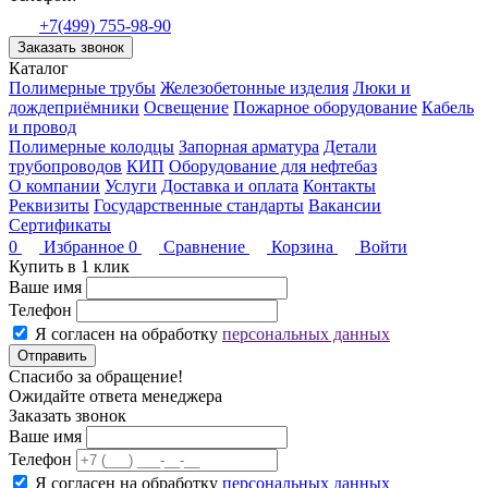
+7(499) 755-98-90
Заказать звонок
Каталог
Полимерные трубы
Железобетонные изделия
Люки и
дождеприёмники
Освещение
Пожарное оборудование
Кабель
и провод
Полимерные колодцы
Запорная арматура
Детали
трубопроводов
КИП
Оборудование для нефтебаз
О компании
Услуги
Доставка и оплата
Контакты
Реквизиты
Государственные стандарты
Вакансии
Сертификаты
0
Избранное
0
Сравнение
Корзина
Войти
Купить в 1 клик
Ваше имя
Телефон
Я согласен на обработку
персональных данных
Отправить
Спасибо за обращение!
Ожидайте ответа менеджера
Заказать звонок
Ваше имя
Телефон
Я согласен на обработку
персональных данных