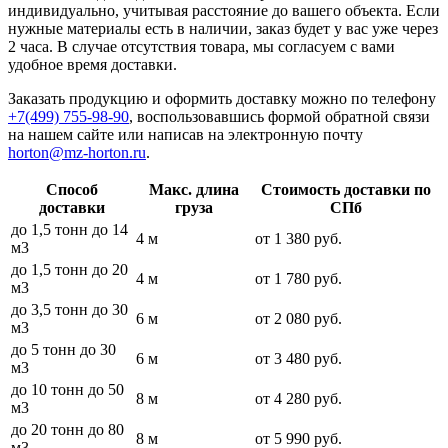
индивидуально, учитывая расстояние до вашего объекта. Если
нужные материалы есть в наличии, заказ будет у вас уже через
2 часа. В случае отсутствия товара, мы согласуем с вами
удобное время доставки.
Заказать продукцию и оформить доставку можно по телефону
+7(499) 755-98-90
, воспользовавшись формой обратной связи
на нашем сайте или написав на электронную почту
horton@mz-horton.ru
.
Способ
Макс. длина
Стоимость доставки по
доставки
груза
СПб
до 1,5 тонн до 14
4 м
от 1 380 руб.
м3
до 1,5 тонн до 20
4 м
от 1 780 руб.
м3
до 3,5 тонн до 30
6 м
от 2 080 руб.
м3
до 5 тонн до 30
6 м
от 3 480 руб.
м3
до 10 тонн до 50
8 м
от 4 280 руб.
м3
до 20 тонн до 80
8 м
от 5 990 руб.
м3