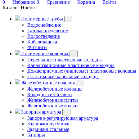
0
Избранное
0
Сравнение
Корзина
Войти
Каталог Horton
Полимерные трубы
Водоснабжение
Газораспределение
Водоотведение
Кабелезащита
Фитинги
Полимерные колодцы
Перепадные пластиковые колодцы
Канализационные пластиковые колодцы
Дождеприемные (ливневые) пластиковые колодцы
Пластиковые кабельные колодцы
Железобетонные изделия
Железобетонные колодцы
Колодцы сетей связи
Железобетонные плиты
Железобетонные кольца
Запорная арматура
Запорно-регулирующая арматура
Задвижки чугунные
Задвижки стальные
Затворы