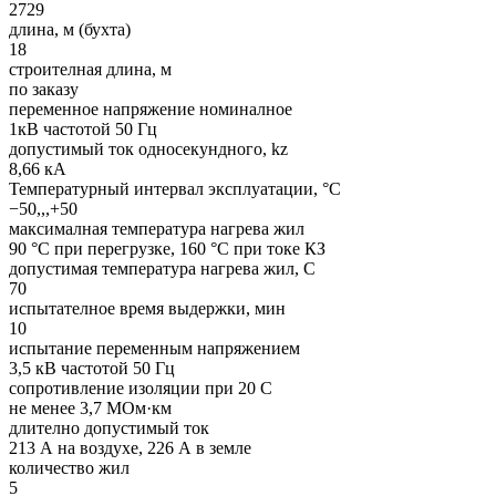
2729
длина, м (бухта)
18
строителная длина, м
по заказу
переменное напряжение номиналное
1кВ частотой 50 Гц
допустимый ток односекундного, kz
8,66 кА
Температурный интервал эксплуатации, °С
−50,,,+50
максималная температура нагрева жил
90 °C при перегрузке, 160 °C при токе КЗ
допустимая температура нагрева жил, С
70
испытателное время выдержки, мин
10
испытание переменным напряжением
3,5 кВ частотой 50 Гц
сопротивление изоляции при 20 С
не менее 3,7 МОм·км
длително допустимый ток
213 А на воздухе, 226 А в земле
количество жил
5