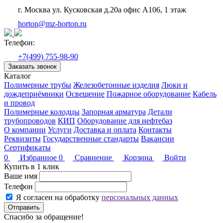
г. Москва ул. Кусковская д.20а офис А106, 1 этаж
horton@mz-horton.ru
Телефон:
+7(499) 755-98-90
Заказать звонок
Каталог
Полимерные трубы
Железобетонные изделия
Люки и
дождеприёмники
Освещение
Пожарное оборудование
Кабель
и провод
Полимерные колодцы
Запорная арматура
Детали
трубопроводов
КИП
Оборудование для нефтебаз
О компании
Услуги
Доставка и оплата
Контакты
Реквизиты
Государственные стандарты
Вакансии
Сертификаты
0
Избранное
0
Сравнение
Корзина
Войти
Купить в 1 клик
Ваше имя
Телефон
Я согласен на обработку
персональных данных
Отправить
Спасибо за обращение!